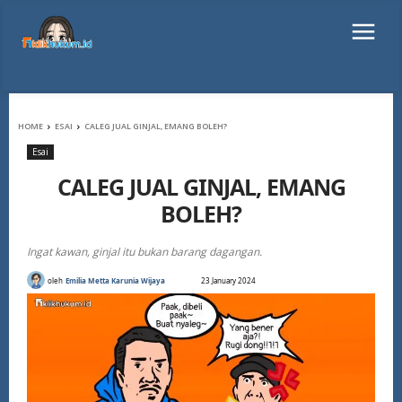
HOME
ESAI
CALEG JUAL GINJAL, EMANG BOLEH?
Esai
CALEG JUAL GINJAL, EMANG
BOLEH?
Ingat kawan, ginjal itu bukan barang dagangan.
oleh
Emilia Metta Karunia Wijaya
23 January 2024