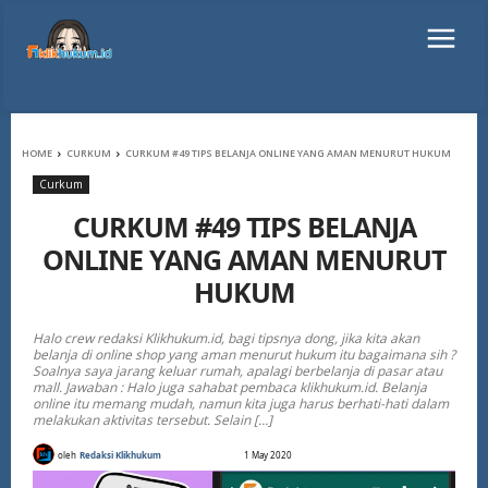
HOME
CURKUM
CURKUM #49 TIPS BELANJA ONLINE YANG AMAN MENURUT HUKUM
Curkum
CURKUM #49 TIPS BELANJA
ONLINE YANG AMAN MENURUT
HUKUM
Halo crew redaksi Klikhukum.id, bagi tipsnya dong, jika kita akan
belanja di online shop yang aman menurut hukum itu bagaimana sih ?
Soalnya saya jarang keluar rumah, apalagi berbelanja di pasar atau
mall. Jawaban : Halo juga sahabat pembaca klikhukum.id. Belanja
online itu memang mudah, namun kita juga harus berhati-hati dalam
melakukan aktivitas tersebut. Selain […]
oleh
Redaksi Klikhukum
1 May 2020