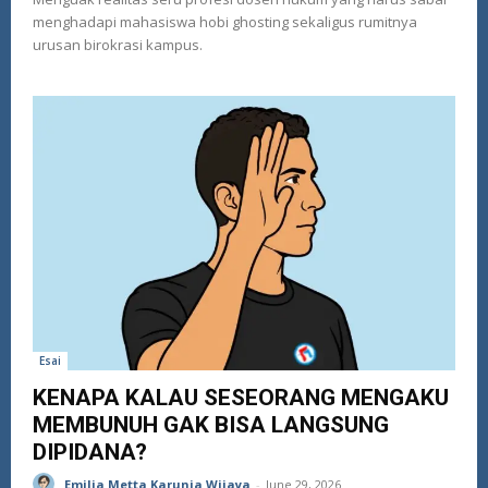
menghadapi mahasiswa hobi ghosting sekaligus rumitnya
urusan birokrasi kampus.
Esai
KENAPA KALAU SESEORANG MENGAKU
MEMBUNUH GAK BISA LANGSUNG
DIPIDANA?
Emilia Metta Karunia Wijaya
-
June 29, 2026