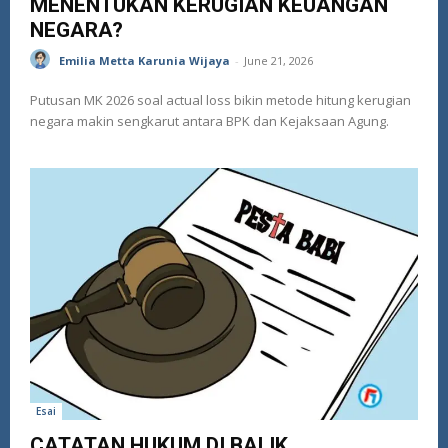
MENENTUKAN KERUGIAN KEUANGAN
NEGARA?
Emilia Metta Karunia Wijaya
-
June 21, 2026
Putusan MK 2026 soal actual loss bikin metode hitung kerugian
negara makin sengkarut antara BPK dan Kejaksaan Agung.
Esai
CATATAN HUKUM DI BALIK