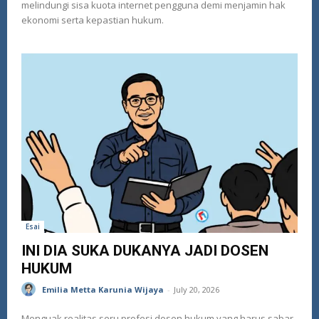
melindungi sisa kuota internet pengguna demi menjamin hak
ekonomi serta kepastian hukum.
Esai
INI DIA SUKA DUKANYA JADI DOSEN
HUKUM
Emilia Metta Karunia Wijaya
-
July 20, 2026
Menguak realitas seru profesi dosen hukum yang harus sabar