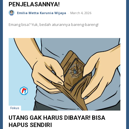
PENJELASANNYA!
Emilia Metta Karunia Wijaya
-
March 4, 2026
Emang bisa? Yuk, bedah aturannya bareng-bareng!
Fokus
UTANG GAK HARUS DIBAYAR! BISA
HAPUS SENDIRI