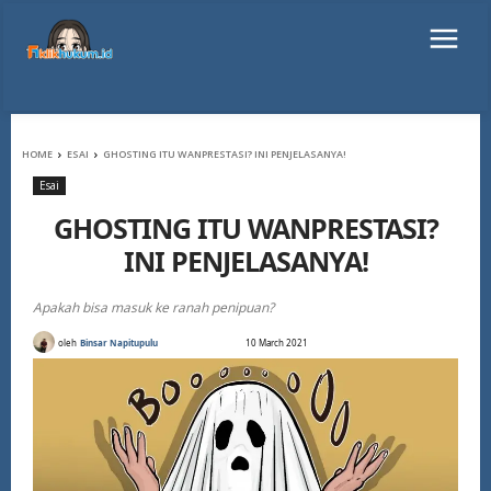
HOME
ESAI
GHOSTING ITU WANPRESTASI? INI PENJELASANYA!
Esai
GHOSTING ITU WANPRESTASI?
INI PENJELASANYA!
Apakah bisa masuk ke ranah penipuan?
oleh
Binsar Napitupulu
10 March 2021