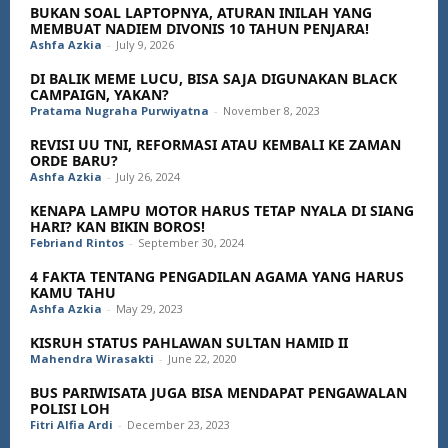
BUKAN SOAL LAPTOPNYA, ATURAN INILAH YANG
MEMBUAT NADIEM DIVONIS 10 TAHUN PENJARA!
Ashfa Azkia
-
July 9, 2026
DI BALIK MEME LUCU, BISA SAJA DIGUNAKAN BLACK
CAMPAIGN, YAKAN?
Pratama Nugraha Purwiyatna
-
November 8, 2023
REVISI UU TNI, REFORMASI ATAU KEMBALI KE ZAMAN
ORDE BARU?
Ashfa Azkia
-
July 26, 2024
KENAPA LAMPU MOTOR HARUS TETAP NYALA DI SIANG
HARI? KAN BIKIN BOROS!
Febriand Rintos
-
September 30, 2024
4 FAKTA TENTANG PENGADILAN AGAMA YANG HARUS
KAMU TAHU
Ashfa Azkia
-
May 29, 2023
KISRUH STATUS PAHLAWAN SULTAN HAMID II
Mahendra Wirasakti
-
June 22, 2020
BUS PARIWISATA JUGA BISA MENDAPAT PENGAWALAN
POLISI LOH
Fitri Alfia Ardi
-
December 23, 2023