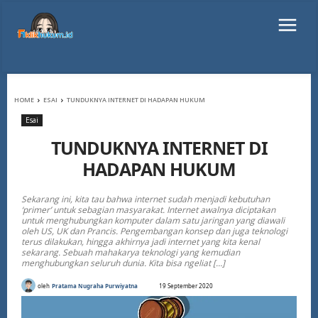
HOME
ESAI
TUNDUKNYA INTERNET DI HADAPAN HUKUM
Esai
TUNDUKNYA INTERNET DI
HADAPAN HUKUM
Sekarang ini, kita tau bahwa internet sudah menjadi kebutuhan
‘primer’ untuk sebagian masyarakat. Internet awalnya diciptakan
untuk menghubungkan komputer dalam satu jaringan yang diawali
oleh US, UK dan Prancis. Pengembangan konsep dan juga teknologi
terus dilakukan, hingga akhirnya jadi internet yang kita kenal
sekarang. Sebuah mahakarya teknologi yang kemudian
menghubungkan seluruh dunia. Kita bisa ngeliat […]
oleh
Pratama Nugraha Purwiyatna
19 September 2020