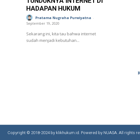
TUNDUKNYA INTERNET DI
HADAPAN HUKUM
Pratama Nugraha Purwiyatna
-
September 19, 2020
Sekarang ini, kita tau bahwa internet
sudah menjadi kebutuhan...
Copyright © 2018-2024 by klikhukum.id. Powered by NUASA. All rights re