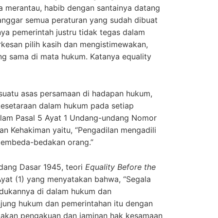
ma merantau, habib dengan santainya datang
anggar semua peraturan yang sudah dibuat
nya pemerintah justru tidak tegas dalam
rkesan pilih kasih dan mengistimewakan,
g sama di mata hukum. Katanya equality
suatu asas persamaan di hadapan hukum,
 kesetaraan dalam hukum pada setiap
 dalam Pasal 5 Ayat 1 Undang-undang Nomor
n Kehakiman yaitu, “Pengadilan mengadili
membeda-bedakan orang.”
ng Dasar 1945, teori
Equality Before the
yat (1) yang menyatakan bahwa, “Segala
dukannya di dalam hukum dan
jung hukum dan pemerintahan itu dengan
upakan pengakuan dan jaminan hak kesamaan