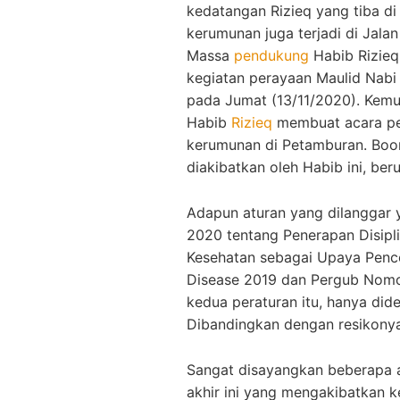
kedatangan Rizieq yang tiba di
kerumunan juga terjadi di Jala
Massa
pendukung
Habib Rizieq
kegiatan perayaan Maulid Nab
pada Jumat (13/11/2020). Kemud
Habib
Rizieq
membuat acara pe
kerumunan di Petamburan. Boo
diakibatkan oleh Habib ini, beru
Adapun aturan yang dilanggar 
2020 tentang Penerapan Disip
Kesehatan sebagai Upaya Penc
Disease 2019 dan Pergub Nomo
kedua peraturan itu, hanya did
Dibandingkan dengan resikonya.
Sangat disayangkan beberapa a
akhir ini yang mengakibatkan k