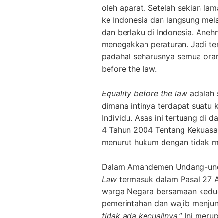
oleh aparat. Setelah sekian la
ke Indonesia dan langsung mel
dan berlaku di Indonesia. Aneh
menegakkan peraturan. Jadi te
padahal seharusnya semua oran
before the law.
Equality before the law
adalah 
dimana intinya terdapat suatu
Individu. Asas ini tertuang di
4 Tahun 2004 Tentang Kekuasaa
menurut hukum dengan tidak 
Dalam Amandemen Undang-unda
Law
termasuk dalam Pasal 27 A
warga Negara bersamaan kedu
pemerintahan dan wajib menjun
tidak ada kecualinya
.” Ini mer