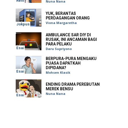
Refil
Nuna Nana
YUK, BERANTAS
PERDAGANGAN ORANG
Viona Margaretha
Jokpus
AMBULANCE SAR DIY DI
RUSAK, INI ANCAMAN BAGI
PARA PELAKU
Esai
Daru Supriyono
BERPURA-PURA MENGAKU
PUASA DAPATKAH
DIPIDANA?
Esai
Mohsen Klasik
ENDING DRAMA PEREBUTAN
MEREK BENSU
Nuna Nana
Esai