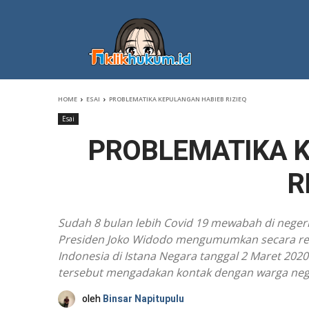
HOME
ESAI
PROBLEMATIKA KEPULANGAN HABIEB RIZIEQ
Esai
PROBLEMATIKA 
R
Sudah 8 bulan lebih Covid 19 mewabah di negeri k
Presiden Joko Widodo mengumumkan secara resm
Indonesia di Istana Negara tanggal 2 Maret 2020
tersebut mengadakan kontak dengan warga negar
oleh
Binsar Napitupulu