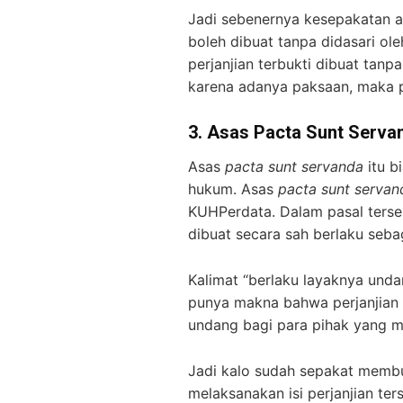
Jadi sebenernya kesepakatan ada
boleh dibuat tanpa didasari ol
perjanjian terbukti dibuat tanp
karena adanya paksaan, maka pe
3.
Asas Pacta Sunt Serva
Asas
pacta sunt servanda
itu b
hukum. Asas
pacta sunt servan
KUHPerdata. Dalam pasal terse
dibuat secara sah berlaku seb
Kalimat “berlaku layaknya un
punya makna bahwa perjanjian 
undang bagi para pihak yang 
Jadi kalo sudah sepakat membua
melaksanakan isi perjanjian ter