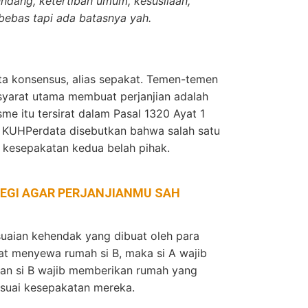
dang, ketertiban umum, kesusilaan,
bebas tapi ada batasnya yah.
ta konsensus, alias sepakat. Temen-temen
syarat utama membuat perjanjian adalah
me itu tersirat dalam Pasal 1320 Ayat 1
 KUHPerdata disebutkan bahwa salah satu
h kesepakatan kedua belah pihak.
EGI AGAR PERJANJIANMU SAH
uaian kehendak yang dibuat oleh para
kat menyewa rumah si B, maka si A wajib
n si B wajib memberikan rumah yang
esuai kesepakatan mereka.