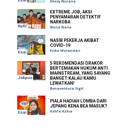
Esai
Dessy Nurana
EXTREME JOB, AKSI
PENYAMARAN DETEKTIF
NARKOBA
Refil
Nuna Nana
NASIB PEKERJA AKIBAT
COVID-19
Erika Wulandari
Esai
5 REKOMENDASI DRAKOR
BERTEMAKAN HUKUM ANTI
MAINSTREAM, YANG SAYANG
Jokpus
BANGET KALAU KAMU
LEWATKAN!
Bonaventura Sigit
PIALA HADIAH LOMBA DARI
JEPANG KENA BEA MASUK?
Ashfa Azkia
Esai