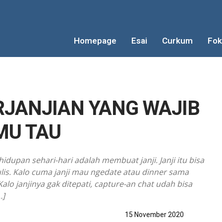
Homepage
Esai
Curkum
Fok
RJANJIAN YANG WAJIB
MU TAU
hidupan sehari-hari adalah membuat janji. Janji itu bisa
tulis. Kalo cuma janji mau ngedate atau dinner sama
 Kalo janjinya gak ditepati, capture-an chat udah bisa
…]
15 November 2020