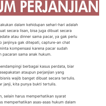
 lakukan dalam kehidupan sehari-hari adalah
buat secara lisan, bisa juga dibuat secara
gedate atau dinner sama pacar, ya gak perlu
lo janjinya gak ditepati, capture-an chat
k minta kompensasi karena pacar sudah
an pacaran sama anak hukum.
ndampingi berbagai kasus perdata, biar
esepakatan ataupun perjanjian yang
snis wajib banget dibuat secara tertulis.
janji, kita punya bukti tertulis.
n, selain harus memperhatikan syarat
harus memperhatikan asas-asas hukum dalam