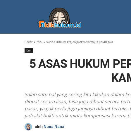
HOME
ESAI
5 ASAS HUKUM PERJANJIAN YANG WAJIB KAMU TAU
Esai
5 ASAS HUKUM PE
KA
Salah satu hal yang sering kita lakukan dalam ke
dibuat secara lisan, bisa juga dibuat secara ter
pacar, ya gak perlu juga janjinya dibuat tertulis.
jadi alat bukti untuk minta kompensasi karena [
oleh
Nuna Nana