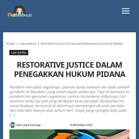
HOME
LAW JONFOX
RESTORATIVE JUSTICE DALAM PENEGAKKAN HUKUM PIDANA
Law Jonfox
RESTORATIVE JUSTICE DALAM
PENEGAKKAN HUKUM PIDANA
Pandemi merubah segalanya, tatanan dunia bakalan berubah setelah
pandemi ini berakhir, yang entah kapan waktunya. Tapi ini beneran lo,
pandemi ini ngerubah segalanya, semua lini terkena imbasnya. Lini
ekonomi tentu aja jadi yang terdepan kena dampak, berikutnya lini
sosial budaya, termasuk di dalamnya mempengaruhi pola perilaku
dan interaksi masyarakat sehari-hari. Siapa yang nyangka kalo pake
[…]
oleh
Jatya Anuraga
14 November 2020