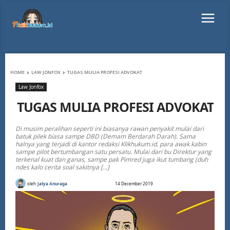
HOME
LAW JONFOX
TUGAS MULIA PROFESI ADVOKAT
Law Jonfox
TUGAS MULIA PROFESI ADVOKAT
Di musim peralihan seperti ini biasanya rawan penyakit mulai dari
batuk pilek biasa sampe DBD (Demam Berdarah Darah). Sama
halnya yang terjadi di kantor redaksi Klikhukum.id, para awak kabin
sampe pilot bertumbangan satu persatu. Mulai dari bu Direktur yang
terkenal kuat dan ganas, sampe pak Pimred juga ikut tumbang (duh
ndes kalo cerita soal sakitnya […]
oleh
Jatya Anuraga
14 December 2019