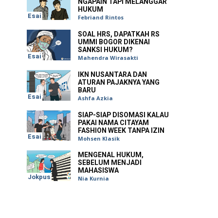
NGAPAIN TAPI MELANGGAR
HUKUM
Esai
Febriand Rintos
SOAL HRS, DAPATKAH RS
UMMI BOGOR DIKENAI
SANKSI HUKUM?
Esai
Mahendra Wirasakti
IKN NUSANTARA DAN
ATURAN PAJAKNYA YANG
BARU
Esai
Ashfa Azkia
SIAP-SIAP DISOMASI KALAU
PAKAI NAMA CITAYAM
FASHION WEEK TANPA IZIN
Esai
Mohsen Klasik
MENGENAL HUKUM,
SEBELUM MENJADI
MAHASISWA
Jokpus
Nia Kurnia