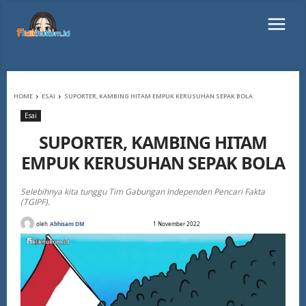
HOME
ESAI
SUPORTER, KAMBING HITAM EMPUK KERUSUHAN SEPAK BOLA
Esai
SUPORTER, KAMBING HITAM
EMPUK KERUSUHAN SEPAK BOLA
Selebihnya kita tunggu Tim Gabungan Independen Pencari Fakta
(TGIPF).
oleh
Abhisam DM
1 November 2022