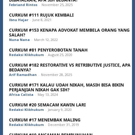
Febriand Rintos
-
November 25, 2025
CURKUM #111 RUJUK KEMBALI
Ibnu Hajar
-
June 8, 2021
CURKUM #153 KENAPA ADVOKAT MEMBELA ORANG YANG
SALAH?
Nuna Nana
-
March 12, 2022
CURKUM #81 PENYEROBOTAN TANAH
Redaksi Klikhukum
-
August 25, 2020
CURKUM #182 RESTORATIVE VS RETRIBUTIVE JUSTICE, APA
BEDANYA?
Arif Ramadhan
-
November 28, 2025
CURKUM #171 KALAU UDAH NIKAH, MASIH BISA BIKIN
PERJANJIAN NIKAH GAK SIH?
Afrisa Calista
-
May 13, 2024
CURKUM #20 SEMACAM KAWIN LARI
Redaksi Klikhukum
-
January 9, 2020
CURKUM #17 MENEMBAK MALING
Redaksi Klikhukum
-
December 31, 2019
CURKUM #10 ANCAMAN PEMBUNUHAN