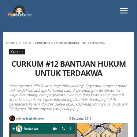
HOME
CURKUM
CURKUM #12 BANTUAN HUKUM UNTUK TERDAKWA
Curkum
CURKUM #12 BANTUAN HUKUM
UNTUK TERDAKWA
Pertanyaan: Hello kawan, bagi infonya dong. Saya mau tanya seputar
hak terdakwa. Jadi apakah pada saat di persidangan terdakwa itu
wajib didampingi oleh pengacara? Soalnya dulu kawan saya pernah
kena kasus hukum, tapi waktu sidang dia tidak didampingi oleh
pengacara karena doi gak punya doku. Bagi-bagi infonya ya. Jawaban:
Siap gaes, ini pertanyaan yang cukup […]
oleh
Redaksi Klikhukum
10 December 2019