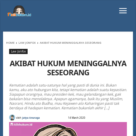
HOME
LAW JONFOX
AKIBAT HUKUM MENINGGALNYA SESEORANG
Law Jonfox
AKIBAT HUKUM MENINGGALNYA
SESEORANG
Kematian adalah satu-satunya hal yang pasti di dunia ini. Bukan
kamu, aku ato hubungan kita, tetapi kematian adalah suatu kepastian.
Siapapun orangnya, mau presiden kek, mau gelandangan kek, gak
bakalan bisa menolaknya. Apapun agamanya, baik itu yang Muslim,
Nasrani, Hindu ato Budha, mau Kejawen ato Kaharingan pasti tak
berdaya di hadapan kematian. Kematian bukanlah akhir […]
oleh
Jatya Anuraga
14 March 2020