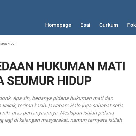
Homepage
Esai
Curkum
Fok
UMUR HIDUP
EDAAN HUKUMAN MATI
A SEUMUR HIDUP
 donk. Apa sih, bedanya pidana hukuman mati dan
akak, terima kasih. Jawaban: Halo juga sahabat setia
nih, atas pertanyaannya. Meskipun istilah pidana
 lagi di kalangan masyarakat, namun ternyata istilah