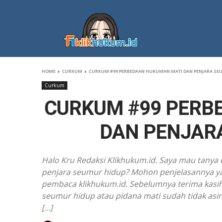
HOME
CURKUM
CURKUM #99 PERBEDAAN HUKUMAN MATI DAN PENJARA SE
Curkum
CURKUM #99 PERB
DAN PENJAR
Halo Kru Redaksi Klikhukum.id. Saya mau tanya
penjara seumur hidup? Mohon penjelasannya ya k
pembaca klikhukum.id. Sebelumnya terima kasih 
seumur hidup atau pidana mati sudah tidak asing
[…]