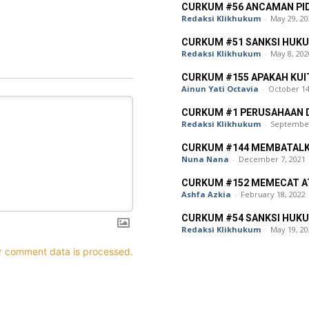
CURKUM #56 ANCAMAN PID
Redaksi Klikhukum
-
May 29, 20
CURKUM #51 SANKSI HUK
Redaksi Klikhukum
-
May 8, 202
CURKUM #155 APAKAH KUI
Ainun Yati Octavia
-
October 14
CURKUM #1 PERUSAHAAN 
Redaksi Klikhukum
-
September
CURKUM #144 MEMBATALK
Nuna Nana
-
December 7, 2021
CURKUM #152 MEMECAT A
Ashfa Azkia
-
February 18, 2022
CURKUM #54 SANKSI HUK
Redaksi Klikhukum
-
May 19, 20
r comment data is processed.