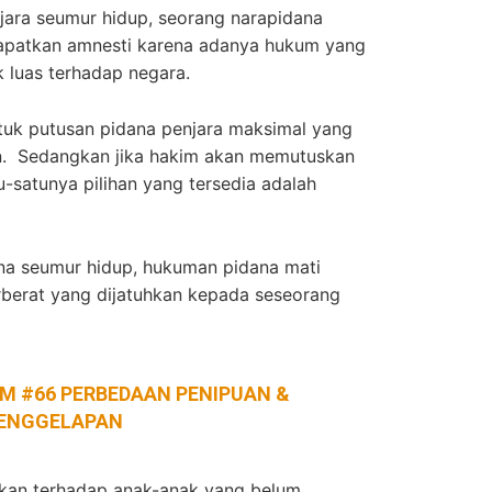
ara seumur hidup, seorang narapidana
apatkan amnesti karena adanya hukum yang
k luas terhadap negara.
untuk putusan pidana penjara maksimal yang
un. Sedangkan jika hakim akan memutuskan
tu-satunya pilihan yang tersedia adalah
a seumur hidup, hukuman pidana mati
berat yang dijatuhkan kepada seseorang
M #66 PERBEDAAN PENIPUAN &
ENGGELAPAN
uhkan terhadap anak-anak yang belum