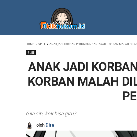
HOME
SPILL
ANAK JADI KORBAN PERUNDUNGAN, AYAH KORBAN MALAH DILA
Spill
ANAK JADI KORBA
KORBAN MALAH DI
PE
Gila sih, kok bisa gitu?
oleh
Dira