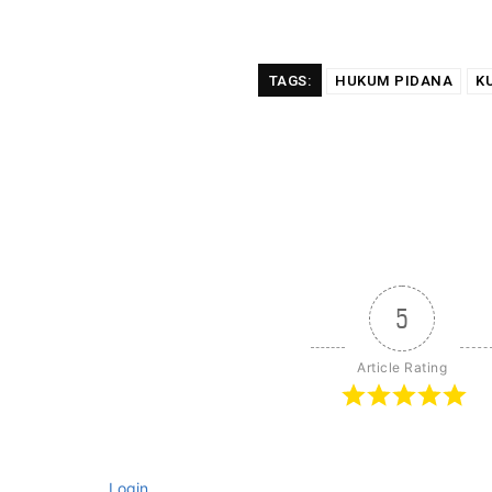
TAGS:
HUKUM PIDANA
K
5
Article Rating
Login