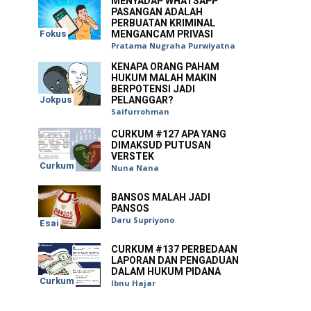
MENYADAP WHATSAPP
PASANGAN ADALAH
PERBUATAN KRIMINAL
Fokus
MENGANCAM PRIVASI
Pratama Nugraha Purwiyatna
KENAPA ORANG PAHAM
HUKUM MALAH MAKIN
BERPOTENSI JADI
Jokpus
PELANGGAR?
Saifurrohman
CURKUM #127 APA YANG
DIMAKSUD PUTUSAN
VERSTEK
Curkum
Nuna Nana
BANSOS MALAH JADI
PANSOS
Daru Supriyono
Esai
CURKUM #137 PERBEDAAN
LAPORAN DAN PENGADUAN
DALAM HUKUM PIDANA
Curkum
Ibnu Hajar