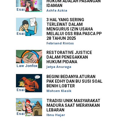
HUKUM ADALAH PASANGAN
IDAMAN
Esai
Ashfa Azkia
3 HAL YANG SERING
TERLEWAT DALAM
MENGURUS IZIN USAHA
Esai
MELALUI OSS RBA PASCA PP
28 TAHUN 2025
Febriand Rintos
RESTORATIVE JUSTICE
DALAM PENEGAKKAN
HUKUM PIDANA
Law Jonfox
Jatya Anuraga
BEGINI BEDANYA ATURAN
PAK EDHY DAN BU SUSI SOAL
BENIH LOBTER
Esai
Mohsen Klasik
TRADISI UNIK MASYARAKAT
MADURA SAAT MERAYAKAN
LEBARAN
Esai
Ibnu Hajar