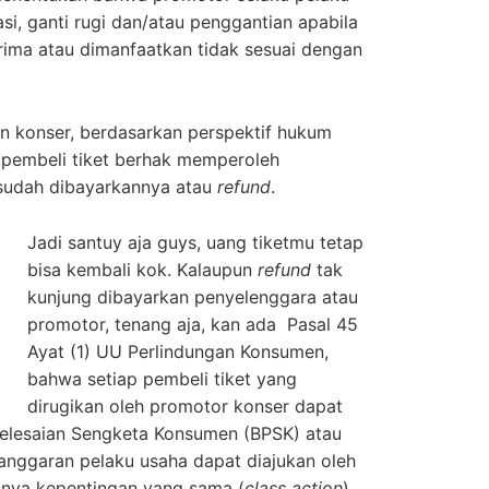
i, ganti rugi dan/atau penggantian apabila
rima atau dimanfaatkan tidak sesuai dengan
an konser, berdasarkan perspektif hukum
s, pembeli tiket berhak memperoleh
 sudah dibayarkannya atau
refund
.
Jadi santuy aja guys, uang tiketmu tetap
bisa kembali kok. Kalaupun
refund
tak
kunjung dibayarkan penyelenggara atau
promotor, tenang aja, kan ada Pasal 45
Ayat (1) UU Perlindungan Konsumen,
bahwa setiap pembeli tiket yang
dirugikan oleh promotor konser dapat
elesaian Sengketa Konsumen (BPSK) atau
anggaran pelaku usaha dapat diajukan oleh
nya kepentingan yang sama (
class action
)