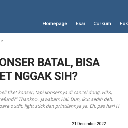
Homepage
Esai
Curkum
Fok
H?
ONSER BATAL, BISA
ET NGGAK SIH?
eli tiket konser, tapi konsernya di cancel dong. Hiks,
direfund?” Thanks☺. Jawaban: Hai. Duh, ikut sedih deh.
e outfit, light stick dan printilannya ya. Eh, pas hari H
21 December 2022