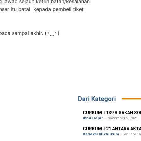
g jawab sejauh keterlibatan/kesalahan
ser itu batal kepada pembeli tiket
aca sampai akhir. ( ◜‿◝ )
Dari Kategori
CURKUM #139 BISAKAH SOP
Ibnu Hajar
-
November 9, 2021
CURKUM #21 ANTARA AKTA
Redaksi Klikhukum
-
January 14