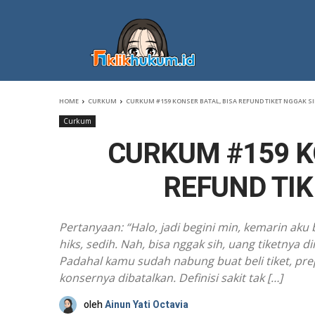
HOME
CURKUM
CURKUM #159 KONSER BATAL, BISA REFUND TIKET NGGAK SI
Curkum
CURKUM #159 K
REFUND TIK
Pertanyaan: “Halo, jadi begini min, kemarin aku b
hiks, sedih. Nah, bisa nggak sih, uang tiketnya 
Padahal kamu sudah nabung buat beli tiket, prepar
konsernya dibatalkan. Definisi sakit tak […]
oleh
Ainun Yati Octavia