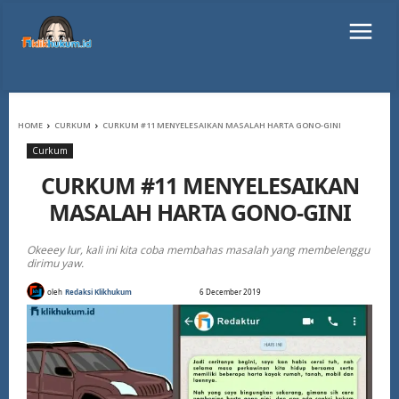
HOME
CURKUM
CURKUM #11 MENYELESAIKAN MASALAH HARTA GONO-GINI
Curkum
CURKUM #11 MENYELESAIKAN
MASALAH HARTA GONO-GINI
Okeeey lur, kali ini kita coba membahas masalah yang membelenggu
dirimu yaw.
oleh
Redaksi Klikhukum
6 December 2019