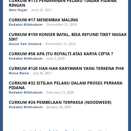
CURKUM #113 PENAHANAN PELAKU TINDAK PIDANA
RINGAN
Ibnu Hajar
-
June 22, 2021
CURKUM #17 MENEMBAK MALING
Redaksi Klikhukum
-
December 31, 2019
CURKUM #159 KONSER BATAL, BISA REFUND TIKET NGGAK
SIH?
Ainun Yati Octavia
-
December 21, 2022
CURKUM #58 APA ITU ROYALTI ATAS KARYA CIPTA ?
Redaksi Klikhukum
-
June 5, 2020
CURKUM #120 HAK-HAK KARYAWAN YANG TERKENA PHK
Nuna Nana
-
July 30, 2021
CURKUM #32 ISTILAH PELAKU DALAM PROSES PERKARA
PIDANA
Redaksi Klikhukum
-
February 21, 2020
CURKUM #24 PEMBELAAN TERPAKSA (NOODWEER)
Redaksi Klikhukum
-
January 24, 2020