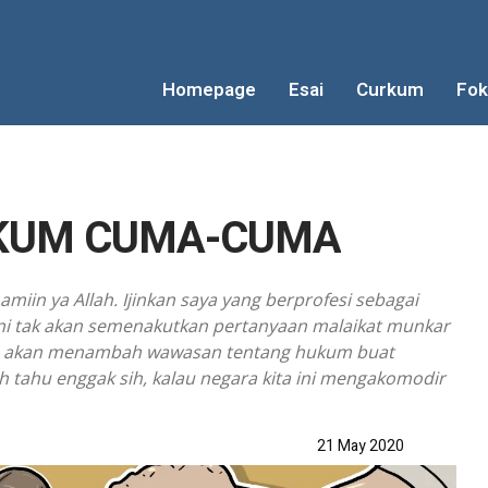
Homepage
Esai
Curkum
Fok
KUM CUMA-CUMA
iin ya Allah. Ijinkan saya yang berprofesi sebagai
 ini tak akan semenakutkan pertanyaan malaikat munkar
lah) akan menambah wawasan tentang hukum buat
tahu enggak sih, kalau negara kita ini mengakomodir
21 May 2020