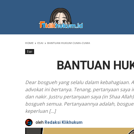
HOME
ESAI
BANTUAN HUKUM CUMA-CUMA
Esai
BANTUAN HU
Dear bosgueh yang selalu dalam kebahagiaan. Aam
advokat ini bertanya. Tenang, pertanyaan saya
dan nakir. Justru pertanyaan saya (in Shaa Al
bosgueh semua. Pertanyaannya adalah, bosgueh 
keperluan […]
oleh
Redaksi Klikhukum