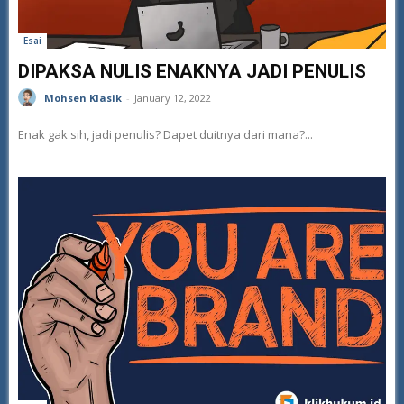
Esai
DIPAKSA NULIS ENAKNYA JADI PENULIS
Mohsen Klasik
-
January 12, 2022
Enak gak sih, jadi penulis? Dapet duitnya dari mana?...