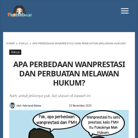
HOME
FOKUS
APA PERBEDAAN WANPRESTASI DAN PERBUATAN MELAWAN HUKUM?
Fokus
APA PERBEDAAN WANPRESTASI
DAN PERBUATAN MELAWAN
HUKUM?
Nah, untuk jelasnya yuk, liat ulasan di bawah ini
oleh
Febriand Rintos
23 November 2025