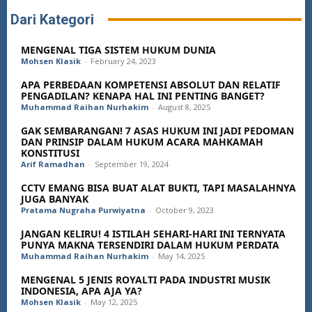
Dari Kategori
MENGENAL TIGA SISTEM HUKUM DUNIA
Mohsen Klasik
-
February 24, 2023
APA PERBEDAAN KOMPETENSI ABSOLUT DAN RELATIF
PENGADILAN? KENAPA HAL INI PENTING BANGET?
Muhammad Raihan Nurhakim
-
August 8, 2025
GAK SEMBARANGAN! 7 ASAS HUKUM INI JADI PEDOMAN
DAN PRINSIP DALAM HUKUM ACARA MAHKAMAH
KONSTITUSI
Arif Ramadhan
-
September 19, 2024
CCTV EMANG BISA BUAT ALAT BUKTI, TAPI MASALAHNYA
JUGA BANYAK
Pratama Nugraha Purwiyatna
-
October 9, 2023
JANGAN KELIRU! 4 ISTILAH SEHARI-HARI INI TERNYATA
PUNYA MAKNA TERSENDIRI DALAM HUKUM PERDATA
Muhammad Raihan Nurhakim
-
May 14, 2025
MENGENAL 5 JENIS ROYALTI PADA INDUSTRI MUSIK
INDONESIA, APA AJA YA?
Mohsen Klasik
-
May 12, 2025