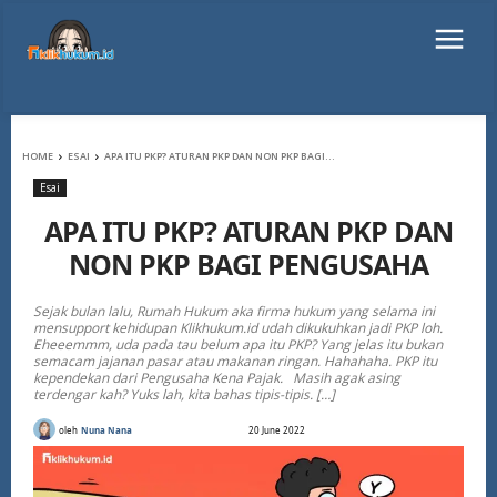
HOME
ESAI
APA ITU PKP? ATURAN PKP DAN NON PKP BAGI...
Esai
APA ITU PKP? ATURAN PKP DAN
NON PKP BAGI PENGUSAHA
Sejak bulan lalu, Rumah Hukum aka firma hukum yang selama ini
mensupport kehidupan Klikhukum.id udah dikukuhkan jadi PKP loh.
Eheeemmm, uda pada tau belum apa itu PKP? Yang jelas itu bukan
semacam jajanan pasar atau makanan ringan. Hahahaha. PKP itu
kependekan dari Pengusaha Kena Pajak. Masih agak asing
terdengar kah? Yuks lah, kita bahas tipis-tipis. […]
oleh
Nuna Nana
20 June 2022