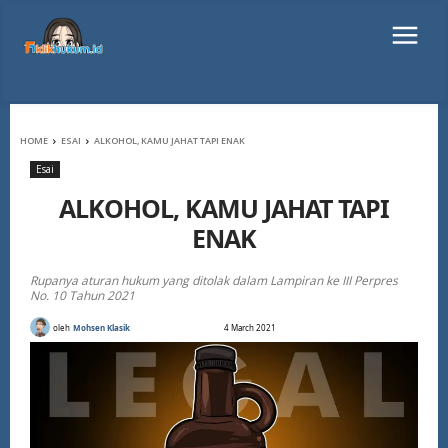
HOME
ESAI
ALKOHOL, KAMU JAHAT TAPI ENAK
Esai
ALKOHOL, KAMU JAHAT TAPI
ENAK
Rupanya aturan hukum yang ditolak dalam Lampiran ke III Perpres
No. 10 Tahun 2021
oleh
Mohsen Klasik
4 March 2021