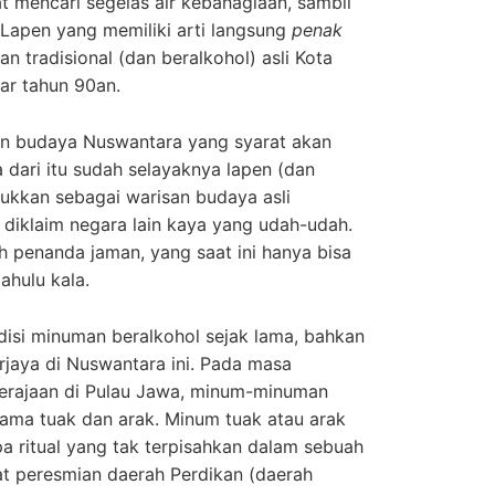
at mencari segelas air kebahagiaan, sambil
 Lapen yang memiliki arti langsung
penak
 tradisional (dan beralkohol) asli Kota
tar tahun 90an.
n budaya Nuswantara yang syarat akan
ka dari itu sudah selayaknya lapen (dan
sukkan sebagai warisan budaya asli
diklaim negara lain kaya yang udah-udah.
ah penanda jaman, yang saat ini hanya bisa
hulu kala.
disi minuman beralkohol sejak lama, bahkan
rjaya di Nuswantara ini. Pada masa
kerajaan di Pulau Jawa, minum-minuman
nama tuak dan arak. Minum tuak atau arak
a ritual yang tak terpisahkan dalam sebuah
at peresmian daerah Perdikan (daerah