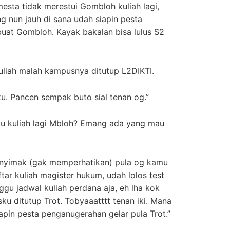
sta tidak merestui Gombloh kuliah lagi,
 nun jauh di sana udah siapin pesta
at Gombloh. Kayak bakalan bisa lulus S2
liah malah kampusnya ditutup L2DIKTI.
aku. Pancen
sempak buto
sial tenan og.”
u kuliah lagi Mbloh? Emang ada yang mau
a nyimak (gak memperhatikan) pula og kamu
tar kuliah magister hukum, udah lolos test
ggu jadwal kuliah perdana aja, eh lha kok
u ditutup Trot. Tobyaaatttt tenan iki. Mana
pin pesta penganugerahan gelar pula Trot.”