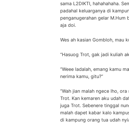
sama L2DIKTI, hahahahaha. Seme
padahal keluarganya di kampung
penganugerahan gelar M.Hum bu
aja doi.
Wes ah kasian Gombloh, mau ku
“Hasuog Trot, gak jadi kuliah 
“Weee ladalah, emang kamu ma
nerima kamu, gitu?”
“Wah jian malah ngece lho, or
Trot. Kan kemaren aku udah daf
juga Trot. Sebenere tinggal nun
malah dapet kabar kalo kampusk
di kampung orang tua udah nyia