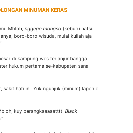
LONGAN MINUMAN KERAS
amu Mbloh,
nggege mongso
(keburu nafsu
manya, boro-boro wisuda, mulai kuliah aja
”
 besar di kampung wes terlanjur bangga
ister hukum pertama se-kabupaten sana
, sakit hati ini. Yuk ngunjuk (minum) lapen e
 Mbloh, kuy berangkaaaaatttt!
Black
.”