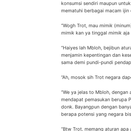
konsumsi sendiri maupun untuk 
mematuhi berbagai macam ijin dan
“Wogh Trot, mau
mimik
(minum) 
mimik
kan ya tinggal
mimik
aja 
“Haiyes lah Mbloh, bejibun atu
menjamin kepentingan dan keseh
sama demi pundi-pundi pendapa
“Ah, mosok sih Trot negara dap
“We ya jelas to Mbloh, dengan 
mendapat pemasukan berupa P
donk. Bayangpun dengan banya
berapa potensi yang negara bi
“Btw Trot, memang aturan apa 