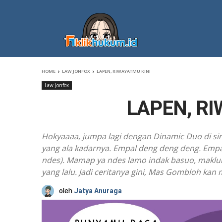
HOME
LAW JONFOX
LAPEN, RIWAYATMU KINI
Law Jonfox
LAPEN, RI
Hokyaaaa, jumpa lagi dengan Dinamic Duo di 
yang ala kadarnya. Empal deng deng deng. Emp
ndes). Mamap ya ndes lamo indak basuo, makl
yang lalu. Jadi ceritanya gini, Mas Gombloh ka
oleh
Jatya Anuraga