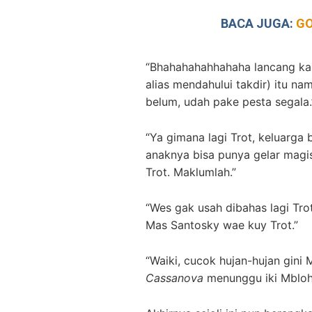
BACA JUGA:
GO
“Bhahahahahhahaha lancang k
alias mendahului takdir) itu na
belum, udah pake pesta segala.
“Ya gimana lagi Trot, keluarga
anaknya bisa punya gelar mag
Trot. Maklumlah.”
“Wes gak usah dibahas lagi Trot
Mas Santosky wae kuy Trot.”
“Waiki, cucok hujan-hujan gini
Cassanova
menunggu iki Mbloh