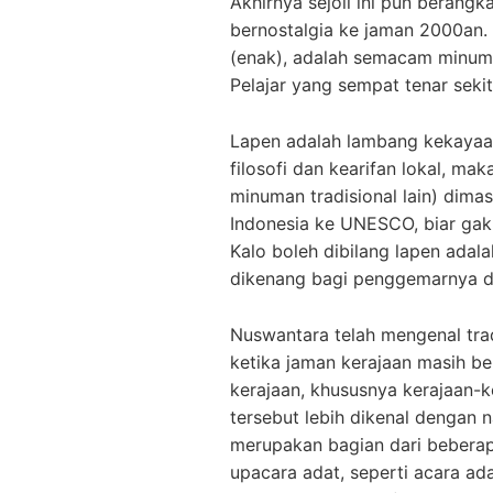
Akhirnya sejoli ini pun berangk
bernostalgia ke jaman 2000an.
(enak), adalah semacam minuman
Pelajar yang sempat tenar seki
Lapen adalah lambang kekayaa
filosofi dan kearifan lokal, ma
minuman tradisional lain) dima
Indonesia ke UNESCO, biar gak 
Kalo boleh dibilang lapen adal
dikenang bagi penggemarnya da
Nuswantara telah mengenal tra
ketika jaman kerajaan masih be
kerajaan, khususnya kerajaan-
tersebut lebih dikenal dengan 
merupakan bagian dari beberap
upacara adat, seperti acara ad