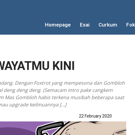
Homepage
Esai
Curkum
Fok
WAYATMU KINI
sindang. Dengan Foxtrot yang mempesona dan Gombloh
al deng deng deng. (Semacam intro pake cangkem
um Mas Gombloh habis terkena musibah beberapa saat
n mau upgrade keilmuannya […]
22 February 2020