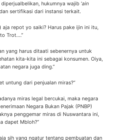
diperjualbelikan, hukumnya wajib ‘
ain
 sertifikasi dari instansi terkait.
aja repot yo saiki? Harus pake ijin ini itu,
to Trot….”
ran yang harus ditaati sebenernya untuk
atan kita-kita ini sebagai konsumen. Oiya,
tan negara juga ding.”
et untung dari penjualan miras?”
adanya miras legal bercukai, maka negara
enerimaan Negara Bukan Pajak (PNBP)
knya penggemar miras di Nuswantara ini,
sa dapet Mbloh?”
aja sih yang ngatur tentang pembuatan dan