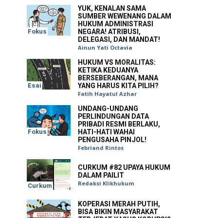
YUK, KENALAN SAMA
SUMBER WEWENANG DALAM
HUKUM ADMINISTRASI
Fokus
NEGARA! ATRIBUSI,
DELEGASI, DAN MANDAT!
Ainun Yati Octavia
HUKUM VS MORALITAS:
KETIKA KEDUANYA
BERSEBERANGAN, MANA
Esai
YANG HARUS KITA PILIH?
Fatih Hayatul Azhar
UNDANG-UNDANG
PERLINDUNGAN DATA
PRIBADI RESMI BERLAKU,
Fokus
HATI-HATI WAHAI
PENGUSAHA PINJOL!
Febriand Rintos
CURKUM #82 UPAYA HUKUM
DALAM PAILIT
Redaksi Klikhukum
Curkum
KOPERASI MERAH PUTIH,
BISA BIKIN MASYARAKAT