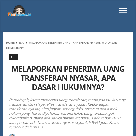
HOME
ESAI
MELAPORKAN PENERIMA UANG TRANSFERAN NYASAR, APA DASAR
HUKUMNYA?
Esai
MELAPORKAN PENERIMA UANG
TRANSFERAN NYASAR, APA
DASAR HUKUMNYA?
Pernah gak, kamu menerima uang transferan, tetapi gak tau itu uang
transferan dari siapa, alias transferan nyasar. Ketika dapat
transferan nyasar, eitts jangan senang dulu, ternyata ada aspek
hukum yang harus dipahami. Karena kalau uang tersebut gak
dikembalikan, maka ada sanksi hukum menanti. Pada tahun 2020
lalu, pernah ada kasus transfer nyasar sejumlah Rp51 juta. Kasus
tersebut dialami […]