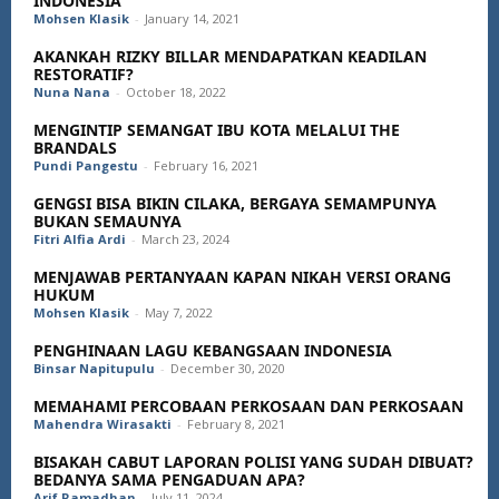
INDONESIA
Mohsen Klasik
-
January 14, 2021
AKANKAH RIZKY BILLAR MENDAPATKAN KEADILAN
RESTORATIF?
Nuna Nana
-
October 18, 2022
MENGINTIP SEMANGAT IBU KOTA MELALUI THE
BRANDALS
Pundi Pangestu
-
February 16, 2021
GENGSI BISA BIKIN CILAKA, BERGAYA SEMAMPUNYA
BUKAN SEMAUNYA
Fitri Alfia Ardi
-
March 23, 2024
MENJAWAB PERTANYAAN KAPAN NIKAH VERSI ORANG
HUKUM
Mohsen Klasik
-
May 7, 2022
PENGHINAAN LAGU KEBANGSAAN INDONESIA
Binsar Napitupulu
-
December 30, 2020
MEMAHAMI PERCOBAAN PERKOSAAN DAN PERKOSAAN
Mahendra Wirasakti
-
February 8, 2021
BISAKAH CABUT LAPORAN POLISI YANG SUDAH DIBUAT?
BEDANYA SAMA PENGADUAN APA?
Arif Ramadhan
-
July 11, 2024