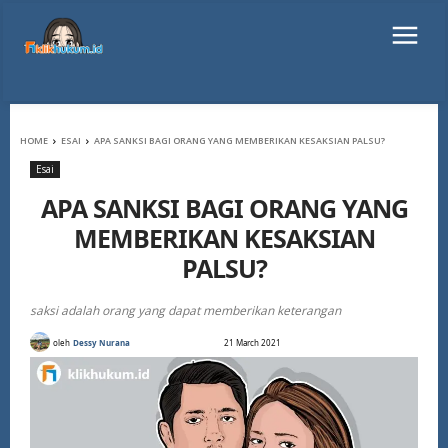
HOME
ESAI
APA SANKSI BAGI ORANG YANG MEMBERIKAN KESAKSIAN PALSU?
Esai
APA SANKSI BAGI ORANG YANG
MEMBERIKAN KESAKSIAN
PALSU?
saksi adalah orang yang dapat memberikan keterangan
oleh
Dessy Nurana
21 March 2021