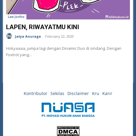
Law Jonfox
LAPEN, RIWAYATMU KINI
Jatya Anuraga
-
February 22, 2020
Hokyaaaa, jumpa lagi dengan Dinamic Duo di sindang. Dengan
Foxtrot yang...
Kontributor
Sekilas
Disclaimer
Kru
Karir