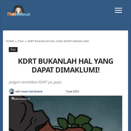
HOME
ESAI
KDRT BUKANLAH HAL YANG DAPAT DIMAKLUMI!
Esai
KDRT BUKANLAH HAL YANG
DAPAT DIMAKLUMI!
Jangan remehkan KDRT ya, guys.
oleh
Ainun Yati Octavia
7 June 2024