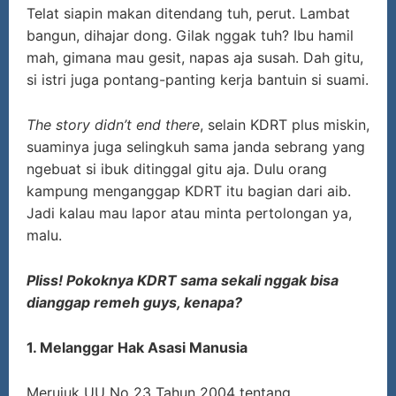
Telat siapin makan ditendang tuh, perut. Lambat
bangun, dihajar dong. Gilak nggak tuh? Ibu hamil
mah, gimana mau gesit, napas aja susah. Dah gitu,
si istri juga pontang-panting kerja bantuin si suami.
The story didn’t end there
, selain KDRT plus miskin,
suaminya juga selingkuh sama janda sebrang yang
ngebuat si ibuk ditinggal gitu aja. Dulu orang
kampung menganggap KDRT itu bagian dari aib.
Jadi kalau mau lapor atau minta pertolongan ya,
malu.
Pliss! Pokoknya KDRT sama sekali nggak bisa
dianggap remeh guys, kenapa?
1. Melanggar Hak Asasi Manusia
Merujuk UU No 23 Tahun 2004 tentang