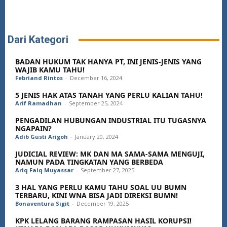
Dari Kategori
BADAN HUKUM TAK HANYA PT, INI JENIS-JENIS YANG
WAJIB KAMU TAHU!
Febriand Rintos
-
December 16, 2024
5 JENIS HAK ATAS TANAH YANG PERLU KALIAN TAHU!
Arif Ramadhan
-
September 25, 2024
PENGADILAN HUBUNGAN INDUSTRIAL ITU TUGASNYA
NGAPAIN?
Adib Gusti Arigoh
-
January 20, 2024
JUDICIAL REVIEW: MK DAN MA SAMA-SAMA MENGUJI,
NAMUN PADA TINGKATAN YANG BERBEDA
Ariq Faiq Muyassar
-
September 27, 2025
3 HAL YANG PERLU KAMU TAHU SOAL UU BUMN
TERBARU, KINI WNA BISA JADI DIREKSI BUMN!
Bonaventura Sigit
-
December 19, 2025
KPK LELANG BARANG RAMPASAN HASIL KORUPSI!