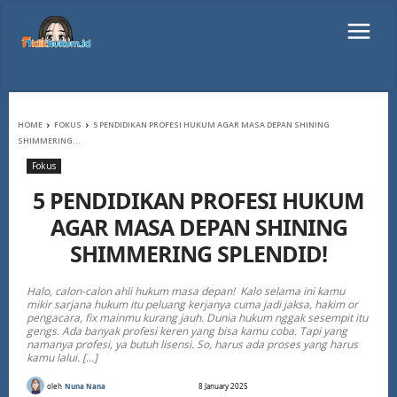
HOME
FOKUS
5 PENDIDIKAN PROFESI HUKUM AGAR MASA DEPAN SHINING
SHIMMERING...
Fokus
5 PENDIDIKAN PROFESI HUKUM
AGAR MASA DEPAN SHINING
SHIMMERING SPLENDID!
Halo, calon-calon ahli hukum masa depan! Kalo selama ini kamu
mikir sarjana hukum itu peluang kerjanya cuma jadi jaksa, hakim or
pengacara, fix mainmu kurang jauh. Dunia hukum nggak sesempit itu
gengs. Ada banyak profesi keren yang bisa kamu coba. Tapi yang
namanya profesi, ya butuh lisensi. So, harus ada proses yang harus
kamu lalui. […]
oleh
Nuna Nana
8 January 2025