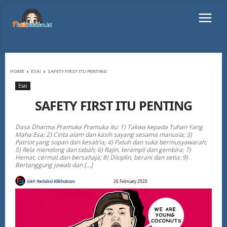
HOME
ESAI
SAFETY FIRST ITU PENTING
Esai
SAFETY FIRST ITU PENTING
Dasa Dharma Pramuka Pramuka itu: 1) Takwa kepada Tuhan Yang
Maha Esa; 2) Cinta alam dan kasih sayang sesama manusia; 3)
Patriot yang sopan dan kesatria; 4) Patuh dan suka bermusyawarah;
5) Rela menolong dan tabah; 6) Rajin, terampil dan gembira; 7)
Hemat, cermat dan bersahaja; 8) Disiplin, berani dan setia; 9)
Bertanggung jawab dan […]
oleh
Redaksi Klikhukum
26 February 2020