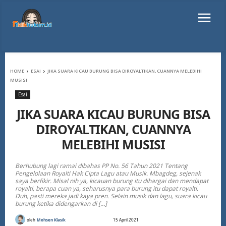
HOME
ESAI
JIKA SUARA KICAU BURUNG BISA DIROYALTIKAN, CUANNYA MELEBIHI
MUSISI
Esai
JIKA SUARA KICAU BURUNG BISA
DIROYALTIKAN, CUANNYA
MELEBIHI MUSISI
Berhubung lagi ramai dibahas PP No. 56 Tahun 2021 Tentang
Pengelolaan Royalti Hak Cipta Lagu atau Musik. Mbagdeg, sejenak
saya berfikir. Misal nih ya, kicauan burung itu dihargai dan mendapat
royalti, berapa cuan ya, seharusnya para burung itu dapat royalti.
Duh, pasti mereka jadi kaya pren. Selain musik dan lagu, suara kicau
burung ketika didengarkan di […]
oleh
Mohsen Klasik
15 April 2021