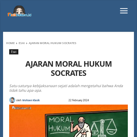
HOME
ESAI
AJARAN MORAL HUKUM SOCRATES
Esai
AJARAN MORAL HUKUM
SOCRATES
Satu-satunya kebijaksanaan sejati adalah mengetahui bahwa Anda
tidak tahu apa-apa.
oleh
Mohsen Klasik
22 February 2024