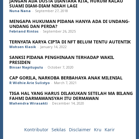
JANGAN ADA DUSTA DIANTARA KITA, HUKUM KALAU
SUAMI DIAM-DIAM NIKAH LAGI
Nuna Nana
-
September 27, 2018
MENGAPA HUKUMAN PIDANA HANYA ADA DI UNDANG-
UNDANG DAN PERDA?
Febriand Rintos
-
September 26, 2025
TERNYATA KARYA CIPTA DI NFT BELUM TENTU AUTENTIK
Mohsen Klasik
-
January 14, 2022
SANKSI PIDANA PENGHINAAN TERHADAP WAKIL
PRESIDEN
Binsar Napitupulu
-
October 7, 2020
CAP GORILA, NARKOBA BERBAHAYA ANAK MILENIAL
R Widhie Arie Sulistyo
-
March 7, 2021
TIGA HAL YANG HARUS DILAKUKAN SETELAH MA BILANG
FAHMI DARMAWANSYAH ITU DERMAWAN
Mahendra Wirasakti
-
December 14, 2020
Kontributor
Sekilas
Disclaimer
Kru
Karir