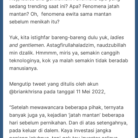
sedang trending saat ini? Apa? Fenomena jatah
mantan? Oh, fenomena ewita sama mantan
sebelum menikah itu?
Yuk, kita istighfar bareng-bareng dulu yuk,
ladies
and gentlemen
. Astagfirullahaladzim, naudzubillah
min dzalik. Hmmmm, miris ya, semakin canggih
teknologinya, kok ya malah semakin tidak beradab
manusianya.
Mengutip tweet yang ditulis oleh akun
@briankhrisna pada tanggal 11 Mei 2022,
“Setelah mewawancara beberapa pihak, ternyata
banyak juga ya, kejadian ‘jatah mantan’ beberapa
hari sebelum pernikahan. Dan di atas setengahnya,
pada keluar di dalem. Kaya investasi jangka
panjang jatuhnya, tapi gak tau investor aslinya