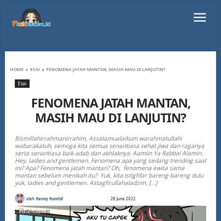
HOME
ESAI
FENOMENA JATAH MANTAN, MASIH MAU DI LANJUTIN?
Esai
FENOMENA JATAH MANTAN,
MASIH MAU DI LANJUTIN?
Bismillahirrahmanirrahim, Assalamualaikum warahmatullahi
wabarakatuh, semoga kita semua senantiasa sehat jiwa dan raganya
serta senantiasa baik adab dan akhlaknya. Aamiin Ya Rabbal Alamin.
Hey, ladies and gentlemen. Fenomena apa yang sedang trending saat
ini? Apa? Fenomena jatah mantan? Oh, fenomena ewita sama
mantan sebelum menikah itu? Yuk, kita istighfar bareng-bareng dulu
yuk, ladies and gentlemen. Astagfirullahaladzim, […]
oleh
Renny Rumhil
28 June 2022