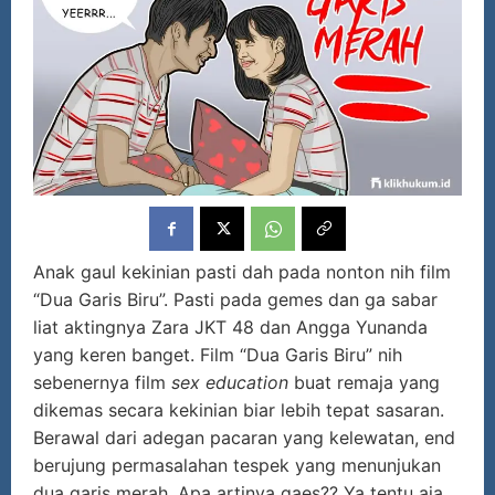
Anak gaul kekinian pasti dah pada nonton nih film
“Dua Garis Biru”. Pasti pada gemes dan ga sabar
liat aktingnya Zara JKT 48 dan Angga Yunanda
yang keren banget. Film “Dua Garis Biru” nih
sebenernya film
sex education
buat remaja yang
dikemas secara kekinian biar lebih tepat sasaran.
Berawal dari adegan pacaran yang kelewatan, end
berujung permasalahan tespek yang menunjukan
dua garis merah. Apa artinya gaes?? Ya tentu aja