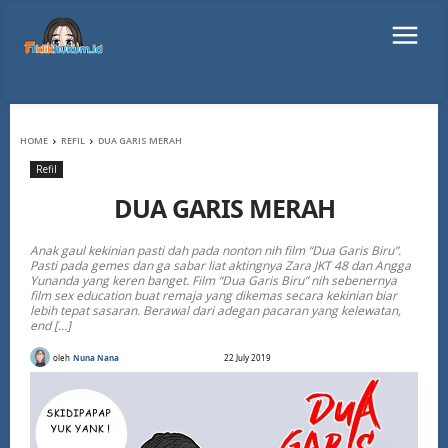
HOME
REFIL
DUA GARIS MERAH
Refil
DUA GARIS MERAH
Anak gaul kekinian pasti dah pada nonton nih film “Dua Garis Biru”.
Pasti pada gemes dan ga sabar liat aktingnya Zara JKT 48 dan Angga
Yunanda yang keren banget. Film “Dua Garis Biru” nih sebenernya
film sex education buat remaja yang dikemas secara kekinian biar
lebih tepat sasaran. Berawal dari adegan pacaran yang kelewatan,
end […]
oleh
Nuna Nana
22 July 2019