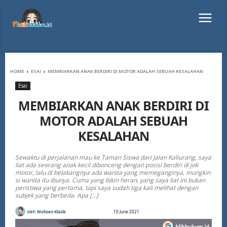
HOME
ESAI
MEMBIARKAN ANAK BERDIRI DI MOTOR ADALAH SEBUAH KESALAHAN
Esai
MEMBIARKAN ANAK BERDIRI DI
MOTOR ADALAH SEBUAH
KESALAHAN
Sewaktu di perjalanan mau ke Taman Siswa dari Jalan Kaliurang, saya
liat ada seorang anak kecil dibonceng dengan posisi berdiri di jok
motor, lalu di belakangnya ada wanita yang memeganginya, mungkin
si wanita itu ibunya. Cuma yang bikin heran, yang saya liat ini bukan
peristiwa yang pertama, tapi saya sudah tiga kali melihat dengan
subjek yang berbeda. Apa […]
oleh
Mohsen Klasik
10 June 2021