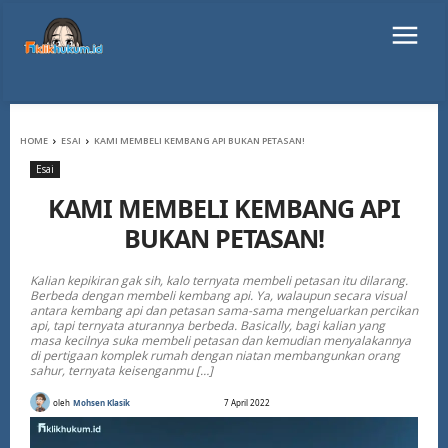
HOME
ESAI
KAMI MEMBELI KEMBANG API BUKAN PETASAN!
Esai
KAMI MEMBELI KEMBANG API
BUKAN PETASAN!
Kalian kepikiran gak sih, kalo ternyata membeli petasan itu dilarang.
Berbeda dengan membeli kembang api. Ya, walaupun secara visual
antara kembang api dan petasan sama-sama mengeluarkan percikan
api, tapi ternyata aturannya berbeda. Basically, bagi kalian yang
masa kecilnya suka membeli petasan dan kemudian menyalakannya
di pertigaan komplek rumah dengan niatan membangunkan orang
sahur, ternyata keisenganmu […]
oleh
Mohsen Klasik
7 April 2022