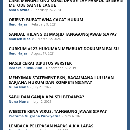
CARA MENGHITUNG KURSI DPR SETIAP PARPOL DENGAN
METODE SAINTE LAGUE
Ashfa Azkia
-
February 19, 2024
ORIENT: BUPATI WNA CACAT HUKUM
Ibnu Hajar
-
February 9, 2021
SANDAL HILANG DI MASJID TANGGUNGJAWAB SIAPA?
Mohsen Klasik
-
March 22, 2024
CURKUM #123 HUKUMAN MEMBUAT DOKUMEN PALSU
Ibnu Hajar
-
August 17, 2021
NASIB CERAI DIPUTUS VERSTEK
Redaksi Klikhukum
-
December 19, 2019
MENYIMAK STATEMENT BKN, BAGAIMANA LULUSAN
SARJANA HUKUM DAN KOMPETENSINYA?
Nuna Nana
-
July 28, 2022
SABU DAN GANJA APA SIH BEDANYA?
Nuna Nana
-
July 12, 2021
WEBSITE KENA VIRUS, TANGGUNG JAWAB SIAPA?
Pratama Nugraha Purwiyatna
-
May 6, 2020
LEMBAGA PELEPASAN NAPAS A.K.A LAPAS