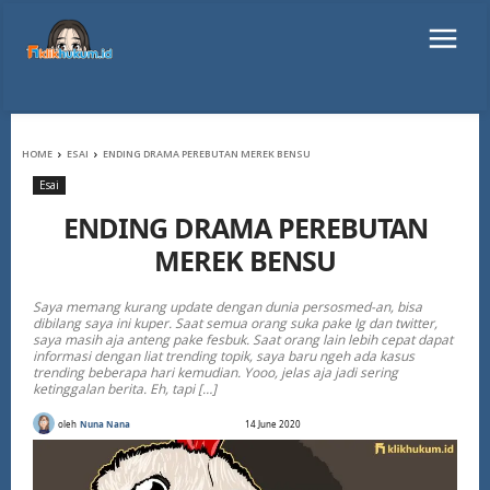
HOME
ESAI
ENDING DRAMA PEREBUTAN MEREK BENSU
Esai
ENDING DRAMA PEREBUTAN
MEREK BENSU
Saya memang kurang update dengan dunia persosmed-an, bisa
dibilang saya ini kuper. Saat semua orang suka pake Ig dan twitter,
saya masih aja anteng pake fesbuk. Saat orang lain lebih cepat dapat
informasi dengan liat trending topik, saya baru ngeh ada kasus
trending beberapa hari kemudian. Yooo, jelas aja jadi sering
ketinggalan berita. Eh, tapi […]
oleh
Nuna Nana
14 June 2020