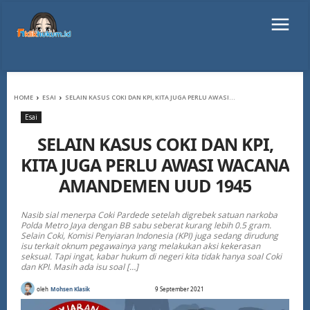
HOME
ESAI
SELAIN KASUS COKI DAN KPI, KITA JUGA PERLU AWASI...
Esai
SELAIN KASUS COKI DAN KPI,
KITA JUGA PERLU AWASI WACANA
AMANDEMEN UUD 1945
Nasib sial menerpa Coki Pardede setelah digrebek satuan narkoba
Polda Metro Jaya dengan BB sabu seberat kurang lebih 0.5 gram.
Selain Coki, Komisi Penyiaran Indonesia (KPI) juga sedang dirudung
isu terkait oknum pegawainya yang melakukan aksi kekerasan
seksual. Tapi ingat, kabar hukum di negeri kita tidak hanya soal Coki
dan KPI. Masih ada isu soal […]
oleh
Mohsen Klasik
9 September 2021