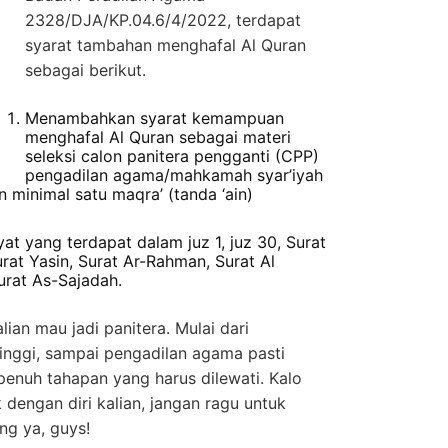
2328/DJA/KP.04.6/4/2022, terdapat
syarat tambahan menghafal Al Quran
sebagai berikut.
Menambahkan syarat kemampuan
menghafal Al Quran sebagai materi
seleksi calon panitera pengganti (CPP)
pengadilan agama/mahkamah syar’iyah
n minimal satu maqra’ (tanda ‘ain)
at yang terdapat dalam juz 1, juz 30, Surat
rat Yasin, Surat Ar-Rahman, Surat Al
urat As-Sajadah.
alian mau jadi panitera. Mulai dari
tinggi, sampai pengadilan agama pasti
enuh tahapan yang harus dilewati. Kalo
k dengan diri kalian, jangan ragu untuk
ng ya, guys!