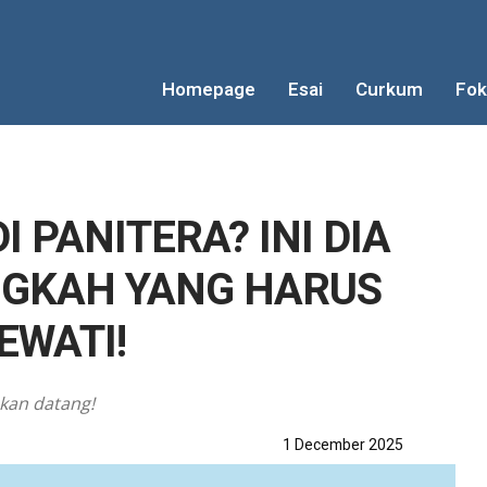
Homepage
Esai
Curkum
Fok
 PANITERA? INI DIA
NGKAH YANG HARUS
EWATI!
kan datang!
1 December 2025