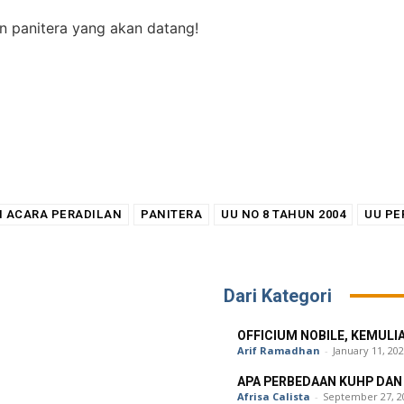
n panitera yang akan datang!
 ACARA PERADILAN
PANITERA
UU NO 8 TAHUN 2004
UU PE
Dari Kategori
OFFICIUM NOBILE, KEMULI
Arif Ramadhan
-
January 11, 20
APA PERBEDAAN KUHP DAN
Afrisa Calista
-
September 27, 2