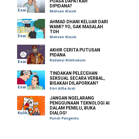
PUASA DAPATKAH
DIPIDANA?
Esai
Mohsen Klasik
AHMAD DHANI KELUAR DARI
WAMI? YO, GAK MASALAH
TOH
Esai
Mohsen Klasik
AKHIR CERITA PUTUSAN
PIDANA
Redaksi Klikhukum
Esai
TINDAKAN PELECEHAN
SEKSUAL SECARA VERBAL,
BISAKAH DILAPORKAN?
Esai
Fitri Alfia Ardi
JANGAN NGELARANG
PENGGUNAAN TEKNOLOGI AI
DALAM PEMILU, BUKA
Kulik
DIALOG!
Pundi Pangestu