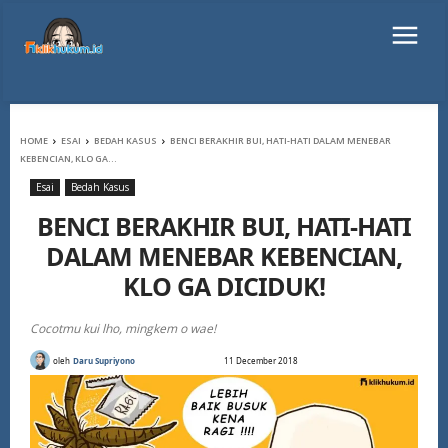
HOME
ESAI
BEDAH KASUS
BENCI BERAKHIR BUI, HATI-HATI DALAM MENEBAR
KEBENCIAN, KLO GA...
Esai
Bedah Kasus
BENCI BERAKHIR BUI, HATI-HATI
DALAM MENEBAR KEBENCIAN,
KLO GA DICIDUK!
Cocotmu kui lho, mingkem o wae!
oleh
Daru Supriyono
11 December 2018