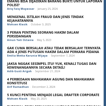
EMANG BISA DIJADIKAN BARANG BUKTI UNTUK LAPORAN
POLISI?
Ariq Faiq Muyassar
-
January 25, 2026
MENGENAL ISTILAH FRAUD DAN JENIS TINDAK
KEJAHATANNYA
Mohsen Klasik
-
October 3, 2025
3 PERAN PENTING SEORANG HAKIM DALAM
PERSIDANGAN
Ainun Yati Octavia
-
May 5, 2023
GAK CUMA BERSALAH ATAU TIDAK BERSALAH! TERNYATA
ADA 4 JENIS PUTUSAN HAKIM DALAM PERKARA PIDANA
Emilia Metta Karunia Wijaya
-
September 7, 2024
JAKSA NGGAK SESIMPEL ITU! YUK, KENALI TUGAS DAN
KEWENANGANNYA SECARA DETAIL!
Adib Gusti Arigoh
-
September 21, 2024
4 PERBEDAAN MAHKAMAH AGUNG DAN MAHKAMAH
KONSTITUSI
Arif Ramadhan
-
December 2, 2024
5 KUNCI PENTING MENJADI LEGAL DRAFTER CORPORATE
Mohsen Klasik
-
May 23, 2025