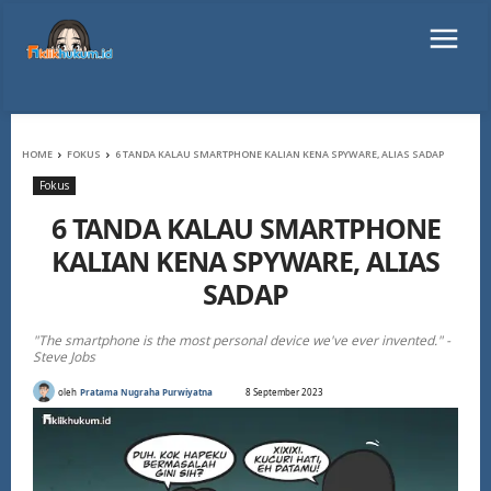
HOME
FOKUS
6 TANDA KALAU SMARTPHONE KALIAN KENA SPYWARE, ALIAS SADAP
Fokus
6 TANDA KALAU SMARTPHONE
KALIAN KENA SPYWARE, ALIAS
SADAP
"The smartphone is the most personal device we've ever invented." -
Steve Jobs
oleh
Pratama Nugraha Purwiyatna
8 September 2023