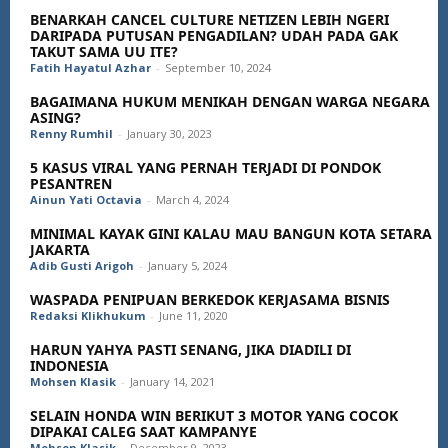
BENARKAH CANCEL CULTURE NETIZEN LEBIH NGERI
DARIPADA PUTUSAN PENGADILAN? UDAH PADA GAK
TAKUT SAMA UU ITE?
Fatih Hayatul Azhar
-
September 10, 2024
BAGAIMANA HUKUM MENIKAH DENGAN WARGA NEGARA
ASING?
Renny Rumhil
-
January 30, 2023
5 KASUS VIRAL YANG PERNAH TERJADI DI PONDOK
PESANTREN
Ainun Yati Octavia
-
March 4, 2024
MINIMAL KAYAK GINI KALAU MAU BANGUN KOTA SETARA
JAKARTA
Adib Gusti Arigoh
-
January 5, 2024
WASPADA PENIPUAN BERKEDOK KERJASAMA BISNIS
Redaksi Klikhukum
-
June 11, 2020
HARUN YAHYA PASTI SENANG, JIKA DIADILI DI
INDONESIA
Mohsen Klasik
-
January 14, 2021
SELAIN HONDA WIN BERIKUT 3 MOTOR YANG COCOK
DIPAKAI CALEG SAAT KAMPANYE
Mohsen Klasik
-
December 9, 2023