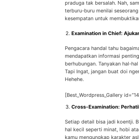
praduga tak bersalah. Nah, sa
terburu-buru menilai seseorang
kesempatan untuk membuktikan d
Examination in Chief: Ajuka
Pengacara handal tahu bagaim
mendapatkan informasi penting.
berhubungan. Tanyakan hal-hal
Tapi Ingat, jangan buat doi nger
Hehehe.
[Best_Wordpress_Gallery id=”14″
Cross-Examination: Perhatik
Setiap detail bisa jadi koentji.
hal kecil seperti minat, hobi a
kamu mengungkap karakter asl