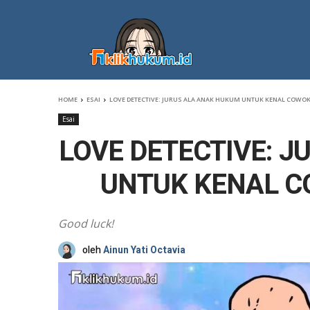
HOME
ESAI
LOVE DETECTIVE: JURUS ALA ANAK HUKUM UNTUK KENAL COWOK.
Esai
LOVE DETECTIVE: 
UNTUK KENAL C
Good luck!
oleh
Ainun Yati Octavia