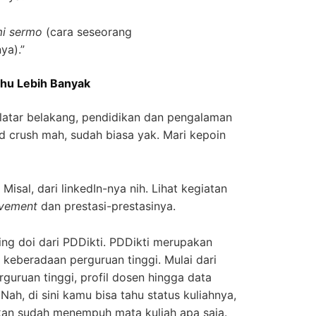
mi sermo
(cara seseorang
ya).”
ahu Lebih Banyak
 latar belakang, pendidikan dan pengalaman
d crush mah, sudah biasa yak. Mari kepoin
isal, dari linkedIn-nya nih. Lihat kegiatan
evement
dan prestasi-prestasinya.
ing doi dari PDDikti. PDDikti merupakan
 keberadaan perguruan tinggi. Mulai dari
erguruan tinggi, profil dosen hingga data
Nah, di sini kamu bisa tahu status kuliahnya,
hkan sudah menempuh mata kuliah apa saja.