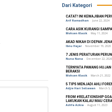
Dari Kategori
CATAT! INI KEWAJIBAN P
Arif Ramadhan
-
June 22, 2024
CARA ASIK KURANGI SAMPA
Mohsen Klasik
-
May 11, 2024
AKAD NIKAH DI DEPAN JE
Ibnu Hajar
-
November 19, 2020
7 JENIS PERATURAN PERU
Nuna Nana
-
December 22, 202
TERNYATA PAWANG HUJAN 
BERAKSI
Mohsen Klasik
-
March 21, 2022
5 TIPS MENJADI AHLI FORE
Adjie Hari Setiawan
-
March 5, 
FROM #RELATIONSHIP GOAL
LAKUKAN KALAU MAU CERA
Ashfa Azkia
-
August 11, 2023