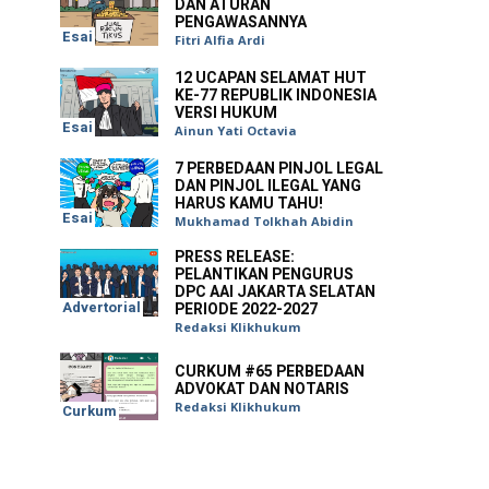
DAN ATURAN
PENGAWASANNYA
Esai
Fitri Alfia Ardi
12 UCAPAN SELAMAT HUT
KE-77 REPUBLIK INDONESIA
VERSI HUKUM
Esai
Ainun Yati Octavia
7 PERBEDAAN PINJOL LEGAL
DAN PINJOL ILEGAL YANG
HARUS KAMU TAHU!
Esai
Mukhamad Tolkhah Abidin
PRESS RELEASE:
PELANTIKAN PENGURUS
DPC AAI JAKARTA SELATAN
Advertorial
PERIODE 2022-2027
Redaksi Klikhukum
CURKUM #65 PERBEDAAN
ADVOKAT DAN NOTARIS
Redaksi Klikhukum
Curkum