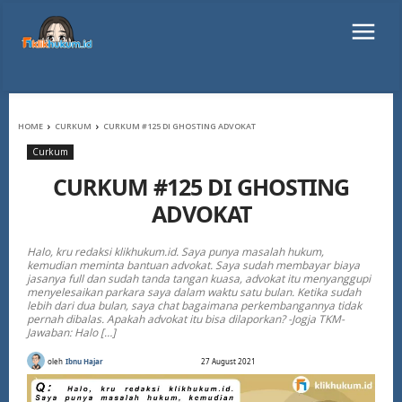
HOME
CURKUM
CURKUM #125 DI GHOSTING ADVOKAT
Curkum
CURKUM #125 DI GHOSTING
ADVOKAT
Halo, kru redaksi klikhukum.id. Saya punya masalah hukum,
kemudian meminta bantuan advokat. Saya sudah membayar biaya
jasanya full dan sudah tanda tangan kuasa, advokat itu menyanggupi
menyelesaikan parkara saya dalam waktu satu bulan. Ketika sudah
lebih dari dua bulan, saya chat bagaimana perkembangannya tidak
pernah dibalas. Apakah advokat itu bisa dilaporkan? -Jogja TKM-
Jawaban: Halo […]
oleh
Ibnu Hajar
27 August 2021