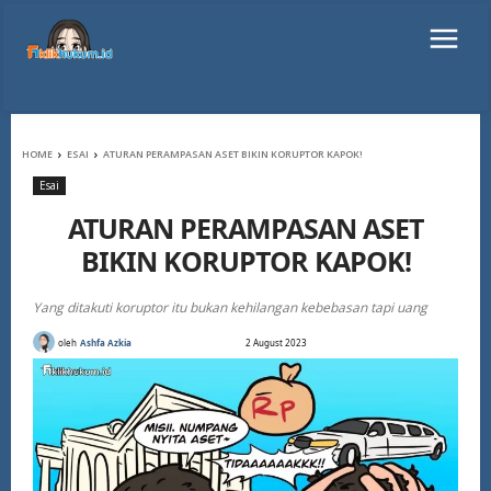
HOME
ESAI
ATURAN PERAMPASAN ASET BIKIN KORUPTOR KAPOK!
Esai
ATURAN PERAMPASAN ASET
BIKIN KORUPTOR KAPOK!
Yang ditakuti koruptor itu bukan kehilangan kebebasan tapi uang
oleh
Ashfa Azkia
2 August 2023