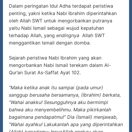
Dalam peringatan Idul Adha terdapat peristiwa
penting, yakni ketika Nabi Ibrahim diperintahkan
oleh Allah SWT untuk mengorbankan putranya
yaitu Nabi Ismail sebagai wujud kepatuhan
terhadap Allah, yang
endingnya
Allah SWT
menggantikan Ismail dengan domba.
Sejarah peristiwa Nabi Ibrahim yang akan
mengorbankan Nabi Ismail terekam dalam Al-
Qur’an Surat As-Saffat Ayat 102.
“Maka ketika anak itu sampai (pada umur)
sanggup berusaha bersamanya, (Ibrahim) berkata,
“Wahai anakku! Sesungguhnya aku bermimpi
bahwa aku menyembelihmu. Maka pikirkanlah
bagaimana pendapatmu!” Dia (Ismail) menjawab,
“Wahai ayahku! Lakukanlah apa yang diperintahkan
(Allah) kepadamu; InsyaAllah engkau akan