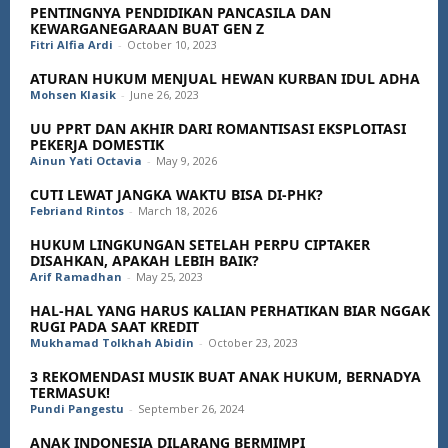
PENTINGNYA PENDIDIKAN PANCASILA DAN
KEWARGANEGARAAN BUAT GEN Z
Fitri Alfia Ardi
-
October 10, 2023
ATURAN HUKUM MENJUAL HEWAN KURBAN IDUL ADHA
Mohsen Klasik
-
June 26, 2023
UU PPRT DAN AKHIR DARI ROMANTISASI EKSPLOITASI
PEKERJA DOMESTIK
Ainun Yati Octavia
-
May 9, 2026
CUTI LEWAT JANGKA WAKTU BISA DI-PHK?
Febriand Rintos
-
March 18, 2026
HUKUM LINGKUNGAN SETELAH PERPU CIPTAKER
DISAHKAN, APAKAH LEBIH BAIK?
Arif Ramadhan
-
May 25, 2023
HAL-HAL YANG HARUS KALIAN PERHATIKAN BIAR NGGAK
RUGI PADA SAAT KREDIT
Mukhamad Tolkhah Abidin
-
October 23, 2023
3 REKOMENDASI MUSIK BUAT ANAK HUKUM, BERNADYA
TERMASUK!
Pundi Pangestu
-
September 26, 2024
ANAK INDONESIA DILARANG BERMIMPI