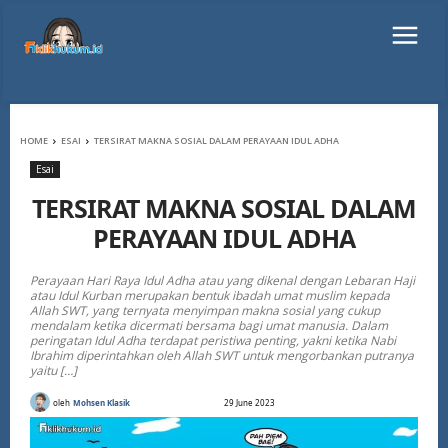
HOME
ESAI
TERSIRAT MAKNA SOSIAL DALAM PERAYAAN IDUL ADHA
Esai
TERSIRAT MAKNA SOSIAL DALAM
PERAYAAN IDUL ADHA
Perayaan Hari Raya Idul Adha atau yang dikenal dengan Lebaran Haji
atau Idul Kurban merupakan bentuk ibadah umat muslim kepada
Allah SWT, yang ternyata menyimpan makna sosial yang cukup
mendalam ketika dicermati bersama bagi umat manusia. Dalam
peringatan Idul Adha terdapat peristiwa penting, yakni ketika Nabi
Ibrahim diperintahkan oleh Allah SWT untuk mengorbankan putranya
yaitu […]
oleh
Mohsen Klasik
29 June 2023