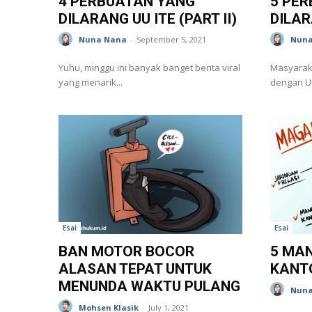
4 PERBUATAN YANG
5 PE
DILARANG UU ITE (PART II)
DILAR
Nuna Nana
-
September 5, 2021
Nuna
Yuhu, minggu ini banyak banget berita viral
Masyaraka
yang menarik...
dengan UU 
Esai
Esai
BAN MOTOR BOCOR
5 MA
ALASAN TEPAT UNTUK
KANT
MENUNDA WAKTU PULANG
Nuna
Mohsen Klasik
-
July 1, 2021