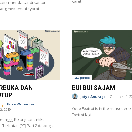
karet
kamu mendaftar di kantor
yang memenuhi syarat
Law Jonfox
ERBUKA DAN
BUI BUI SAJAM
UTUP
Jatya Anuraga
-
October 11, 2
Erika Wulandari
-
Yooo Foxtrot is in the houseeeee. Hari ini
2, 2019
Foxtrot lagi...
eeenggg.Kelanjutan artikel
 Terbatas (PT) Part 2 datang...