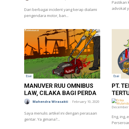
Pastikan 
advokat 
Dari berbagai incident yang kerap dialami
pengendara motor, ban...
Esai
Esai
MANUVER RUU OMNIBUS
PT. T
LAW, CILAKA BAGI PERDA
TERT
Mahendra Wirasakti
-
February 10, 2020
December 
Saya menulis artikel ini dengan perasaan
Eng, ing,.
gentar. Ya gimana?...
Perseroan