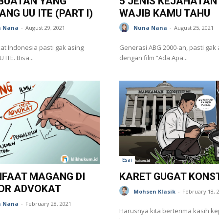
RBUATAN YANG
5 JENIS KEJAHATAN
ANG UU ITE (PART I)
WAJIB KAMU TAHU
 Nana
-
August 29, 2021
Nuna Nana
-
August 25, 2021
t Indonesia pasti gak asing
Generasi ABG 2000-an, pasti gak 
ITE. Bisa...
dengan film “Ada Apa...
Esai
NFAAT MAGANG DI
KARET GUGAT KONST
OR ADVOKAT
Mohsen Klasik
-
February 18, 
 Nana
-
February 28, 2021
Harusnya kita berterima kasih k