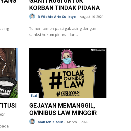
 YANG
GANTI RUGI UNTUK
KORBAN TINDAK PIDANA
R Widhie Arie Sulistyo
-
August 16, 2021
asing
Temen-temen pasti gak asing dengan
sanksi hukum pidana dan...
Esai
ITUSI
GEJAYAN MEMANGGIL,
OMNIBUS LAW MINGGIR
2021
Mohsen Klasik
-
March 9, 2020
epada