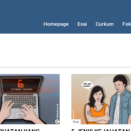
Homepage
Esai
Curkum
Fok
Esai