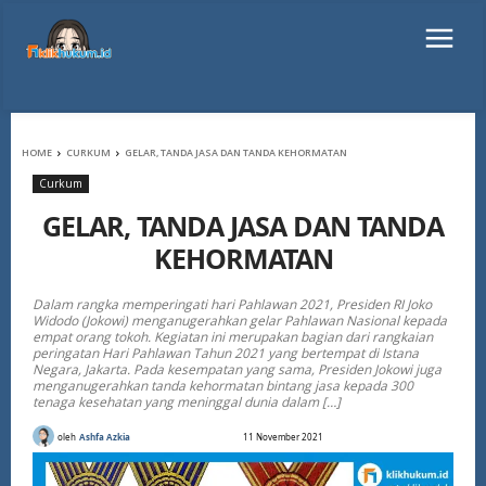
HOME
CURKUM
GELAR, TANDA JASA DAN TANDA KEHORMATAN
Curkum
GELAR, TANDA JASA DAN TANDA
KEHORMATAN
Dalam rangka memperingati hari Pahlawan 2021, Presiden RI Joko
Widodo (Jokowi) menganugerahkan gelar Pahlawan Nasional kepada
empat orang tokoh. Kegiatan ini merupakan bagian dari rangkaian
peringatan Hari Pahlawan Tahun 2021 yang bertempat di Istana
Negara, Jakarta. Pada kesempatan yang sama, Presiden Jokowi juga
menganugerahkan tanda kehormatan bintang jasa kepada 300
tenaga kesehatan yang meninggal dunia dalam […]
oleh
Ashfa Azkia
11 November 2021