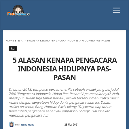
HOME
ESAI
5 ALASAN KENAPA PENGACARA INDONESIA HIDUPNYA PAS-PASAN
Esai
5 ALASAN KENAPA PENGACARA
INDONESIA HIDUPNYA PAS-
PASAN
Di tahun 2018, tempo.co pernah merilis sebuah artikel yang berjudul
70% “Pengacara Indonesia Hidup Pas-Pasan.” Apa masalahnya? Nah,
meskipun sudah tiga tahun berlalu, artikel tersebut menurutku masih
relate dengan kenyataan hidup dunia pengacara saat ini. Dalam
artikel tersebut, Bang Hotman Paris bilang “Di Jakarta tiap tahun
bertambah pengacara sebanyak empat ribu orang. Hal ini akan
membuat pengacara […]
oleh
Nuna Nana
23 May 2021