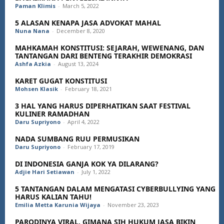
Paman Klimis
-
March 5, 2022
5 ALASAN KENAPA JASA ADVOKAT MAHAL
Nuna Nana
-
December 8, 2020
MAHKAMAH KONSTITUSI: SEJARAH, WEWENANG, DAN
TANTANGAN DARI BENTENG TERAKHIR DEMOKRASI
Ashfa Azkia
-
August 13, 2024
KARET GUGAT KONSTITUSI
Mohsen Klasik
-
February 18, 2021
3 HAL YANG HARUS DIPERHATIKAN SAAT FESTIVAL
KULINER RAMADHAN
Daru Supriyono
-
April 4, 2022
NADA SUMBANG RUU PERMUSIKAN
Daru Supriyono
-
February 17, 2019
DI INDONESIA GANJA KOK YA DILARANG?
Adjie Hari Setiawan
-
July 1, 2022
5 TANTANGAN DALAM MENGATASI CYBERBULLYING YANG
HARUS KALIAN TAHU!
Emilia Metta Karunia Wijaya
-
November 23, 2023
PARODINYA VIRAL, GIMANA SIH HUKUM JASA BIKIN