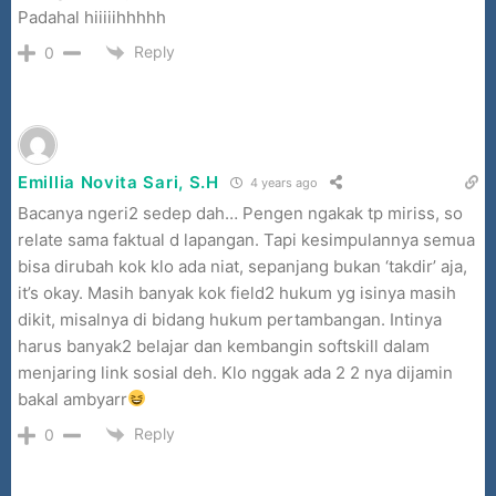
Padahal hiiiiihhhhh
Reply
0
Emillia Novita Sari, S.H
4 years ago
Bacanya ngeri2 sedep dah… Pengen ngakak tp miriss, so
relate sama faktual d lapangan. Tapi kesimpulannya semua
bisa dirubah kok klo ada niat, sepanjang bukan ‘takdir’ aja,
it’s okay. Masih banyak kok field2 hukum yg isinya masih
dikit, misalnya di bidang hukum pertambangan. Intinya
harus banyak2 belajar dan kembangin softskill dalam
menjaring link sosial deh. Klo nggak ada 2 2 nya dijamin
bakal ambyarr
Reply
0