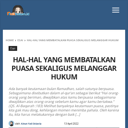
HOME
ESAI
HAL-HAL YANG MEMBATALKAN PUASA SEKALIGUS MELANGGAR HUKUM
Esai
HAL-HAL YANG MEMBATALKAN
PUASA SEKALIGUS MELANGGAR
HUKUM
Ada banyak keutamaan bulan Ramadhan, salah satunya berpuasa.
Sebagaimana disebutkan dalam al-qur’an sebagai berikut “Hai orang-
orang yang beriman, diwajibkan atas kamu berpuasa sebagaimana
diwajibkan atas orang-orang sebelum kamu agar kamu bertakwa.”
(QS. Al-Baqarah :183) Melihat banyaknya keutamaan puasa, pastinya
kita gak mau dong, kehilangan momen menimba pahala. Oleh karena
itu, kita harus melakukannya dengan baik […]
oleh
Ainun Yati Octavia
13 April 2022